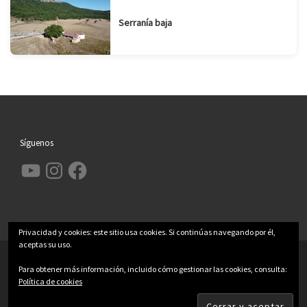
Serranía baja
Síguenos
YouTube
Instagram
Facebook
Privacidad y cookies: este sitio usa cookies. Si continúas navegando por él,
aceptas su uso.
© 2026
Garcimolina.net
– Todos los derechos reservados
Para obtener más información, incluido cómo gestionar las cookies, consulta:
Funciona con
WP
– Diseñado con el
Tema Customizr
Política de cookies