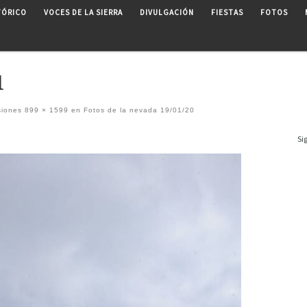
TÓRICO
VOCES DE LA SIERRA
DIVULGACIÓN
FIESTAS
FOTOS
1
siones
899 × 1599
en
Fotos de la nevada 19/01/20
Si