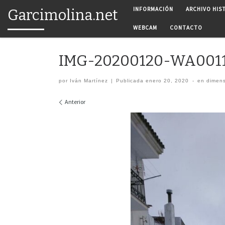
INFORMACIÓN
ARCHIVO HIS
Garcimolina.net
Saltar al contenido
WEBCAM
CONTACTO
IMG-20200120-WA001
por
Iván Martínez
|
Publicada
enero 20, 2020
-
en dimen
Navegación de imágenes
Anterior