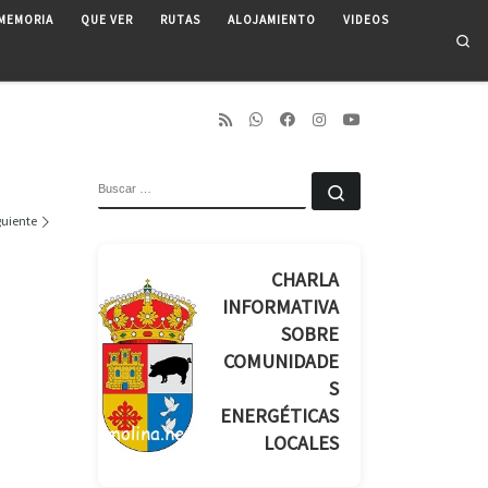
MEMORIA
QUE VER
RUTAS
ALOJAMIENTO
VIDEOS
Se
BUSCAR
Buscar …
guiente
CHARLA
INFORMATIVA
SOBRE
COMUNIDADE
S
ENERGÉTICAS
LOCALES