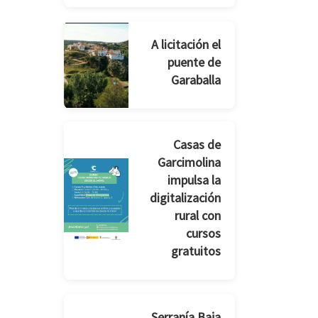
A licitación el
puente de
Garaballa
Casas de
Garcimolina
impulsa la
digitalización
rural con
cursos
gratuitos
Serranía Baja