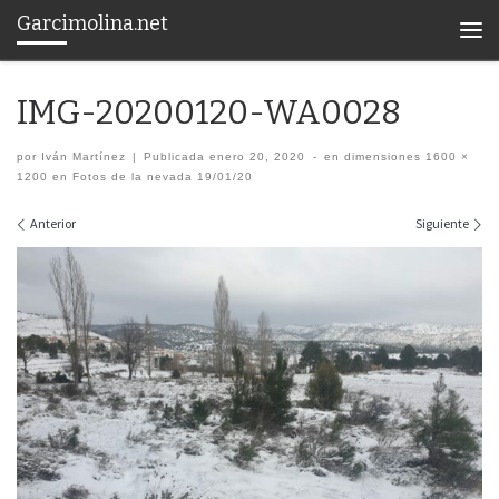
Garcimolina.net
Saltar al contenido
Men
IMG-20200120-WA0028
por
Iván Martínez
|
Publicada
enero 20, 2020
-
en dimensiones
1600 ×
1200
en
Fotos de la nevada 19/01/20
Navegación de imágenes
Anterior
Siguiente