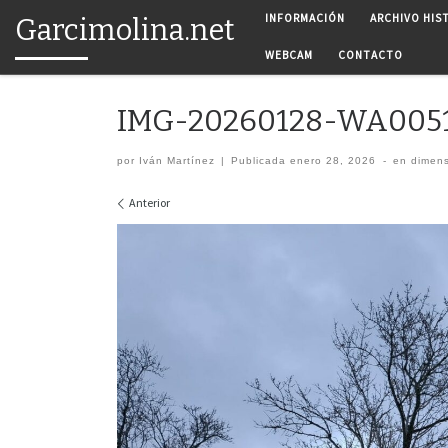
INFORMACIÓN
ARCHIVO HIS
Garcimolina.net
Saltar al contenido
WEBCAM
CONTACTO
IMG-20260128-WA005
por
Iván Martínez
|
Publicada
enero 28, 2026
-
en dimen
Navegación de imágenes
Anterior