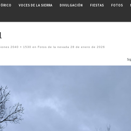
TÓRICO
VOCES DE LA SIERRA
DIVULGACIÓN
FIESTAS
FOTOS
1
siones
2040 × 1530
en
Fotos de la nevada 28 de enero de 2026
Si