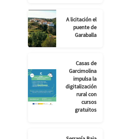
A licitación el
puente de
Garaballa
Casas de
Garcimolina
impulsa la
digitalización
rural con
cursos
gratuitos
Serranía Baja