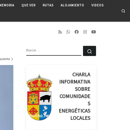
MEMORIA
QUE VER
RUTAS
ALOJAMIENTO
VIDEOS
Se
BUSCAR
Buscar …
guiente
CHARLA
INFORMATIVA
SOBRE
COMUNIDADE
S
ENERGÉTICAS
LOCALES