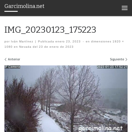
Garcimolina.net
Saltar al contenido
Men
IMG_20230123_175223
por
Iván Martínez
|
Publicada
enero 23, 2023
-
en dimensiones
1920 ×
1080
en
Nevada del 23 de enero de 2023
Navegación de imágenes
Anterior
Siguiente