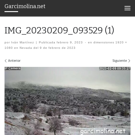
Garcimolina.net
Saltar al contenido
Men
IMG_20230209_093529 (1)
por
Iván Martínez
|
Publicada
febrero 9, 2023
-
en dimensiones
1920 ×
1080
en
Nevada del 9 de febrero de 2023
Navegación de imágenes
Anterior
Siguiente