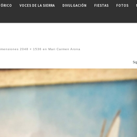
TÓRICO
VOCES DE LA SIERRA
DIVULGACIÓN
FIESTAS
FOTOS
imensiones
2048 × 1536
en
Mari Carmen Arona
Si