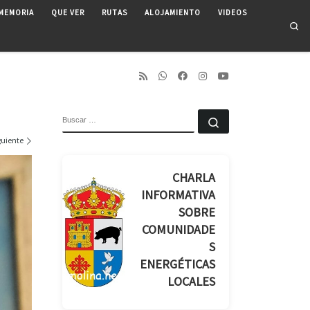
MEMORIA
QUE VER
RUTAS
ALOJAMIENTO
VIDEOS
Se
BUSCAR
Buscar …
guiente
CHARLA
INFORMATIVA
SOBRE
COMUNIDADE
S
ENERGÉTICAS
LOCALES