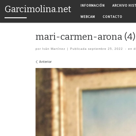
INFORMACIÓN
ARCHIVO HIS
Garcimolina.net
Saltar al contenido
WEBCAM
CONTACTO
mari-carmen-arona (4)
por
Iván Martínez
|
Publicada
septiembre 25, 2022
-
en d
Navegación de imágenes
Anterior