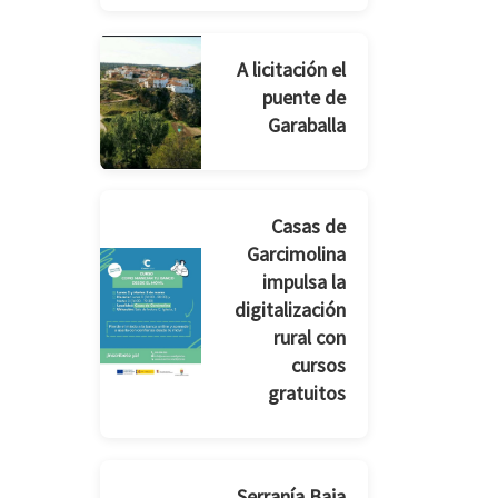
A licitación el
puente de
Garaballa
Casas de
Garcimolina
impulsa la
digitalización
rural con
cursos
gratuitos
Serranía Baja