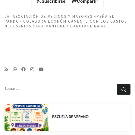
Suscribirse
Compartir
LA ASOCIACIÓN DE VECINOS Y MAYORES «PEÑA EL
PARDO» COLABORA ECONÓMICAMENTE CON LOS GASTOS
NECESARIOS PARA MANTENER GARCIMOLINA.NET
BUSCAR
Bu
ESCUELA DE VERANO