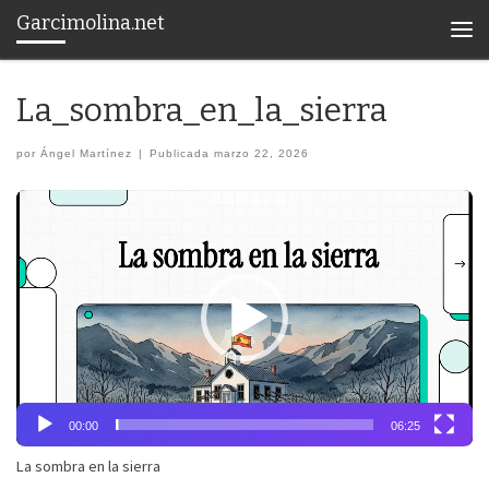
Garcimolina.net
Saltar al contenido
Men
La_sombra_en_la_sierra
por
Ángel Martínez
|
Publicada
marzo 22, 2026
Reproductor
de
vídeo
00:00
06:25
La sombra en la sierra