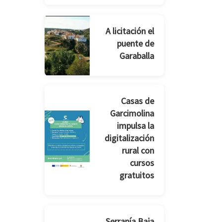
A licitación el
puente de
Garaballa
Casas de
Garcimolina
impulsa la
digitalización
rural con
cursos
gratuitos
Serranía Baja