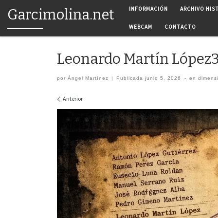
INFORMACIÓN
ARCHIVO HIS
Garcimolina.net
Saltar al contenido
WEBCAM
CONTACTO
Leonardo Martín López
por
Ángel Martínez
|
Publicada
junio 5, 2026
-
en dimens
Navegación de imágenes
Anterior