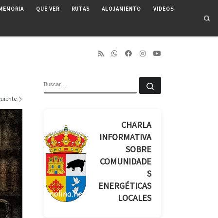
MEMORIA
QUE VER
RUTAS
ALOJAMIENTO
VIDEOS
Se
BUSCAR
Buscar …
guiente
CHARLA
INFORMATIVA
SOBRE
COMUNIDADE
S
ENERGÉTICAS
LOCALES