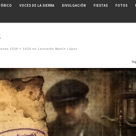
TÓRICO
VOCES DE LA SIERRA
DIVULGACIÓN
FIESTAS
FOTOS
3
iones
1536 × 1024
en
Leonardo Martín López
Si