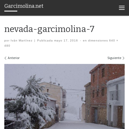
Garcimolina.net
Saltar al contenido
Men
nevada-garcimolina-7
por
Iván Martínez
|
Publicada
mayo 17, 2016
-
en dimensiones
640 ×
480
Navegación de imágenes
Anterior
Siguiente