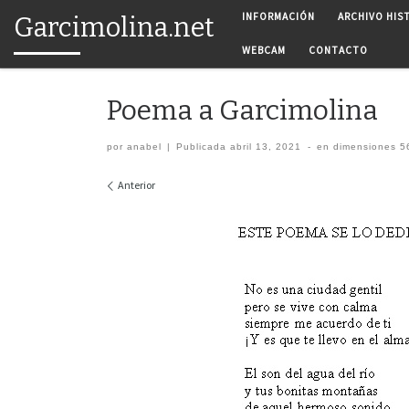
INFORMACIÓN
ARCHIVO HIS
Garcimolina.net
Saltar al contenido
WEBCAM
CONTACTO
Poema a Garcimolina
por
anabel
|
Publicada
abril 13, 2021
-
en dimensiones
56
Navegación de imágenes
Anterior