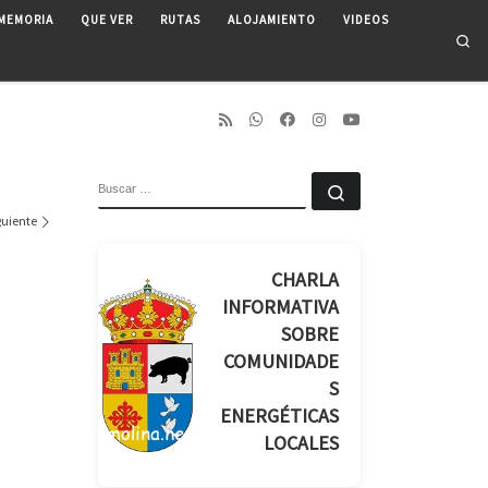
MEMORIA
QUE VER
RUTAS
ALOJAMIENTO
VIDEOS
Se
BUSCAR
Buscar …
guiente
CHARLA
INFORMATIVA
SOBRE
COMUNIDADE
S
ENERGÉTICAS
LOCALES