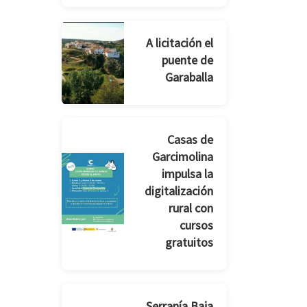
A licitación el
puente de
Garaballa
Casas de
Garcimolina
impulsa la
digitalización
rural con
cursos
gratuitos
Serranía Baja