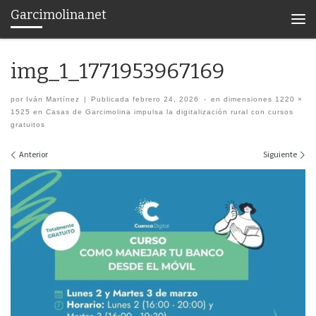
Garcimolina.net
Saltar al contenido
Men
img_1_1771953967169
por
Iván Martínez
|
Publicada
febrero 24, 2026
-
en dimensiones
1220 ×
1525
en
Casas de Garcimolina impulsa la digitalización rural con cursos
gratuitos
Navegación de imágenes
Anterior
Siguiente