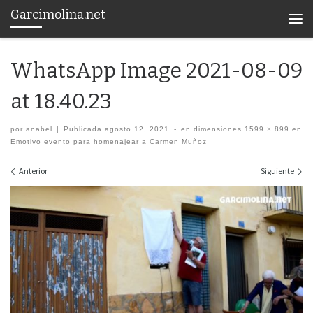
Garcimolina.net
Saltar al contenido
Men
WhatsApp Image 2021-08-09
at 18.40.23
por
anabel
|
Publicada
agosto 12, 2021
-
en dimensiones
1599 × 899
en
Emotivo evento para homenajear a Carmen Muñoz
Navegación de imágenes
Anterior
Siguiente