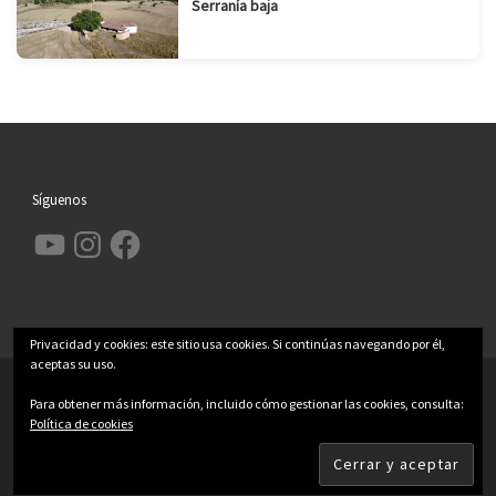
Serranía baja
Síguenos
YouTube
Instagram
Facebook
Privacidad y cookies: este sitio usa cookies. Si continúas navegando por él,
aceptas su uso.
© 2026
Garcimolina.net
– Todos los derechos reservados
Para obtener más información, incluido cómo gestionar las cookies, consulta:
Funciona con
WP
– Diseñado con el
Tema Customizr
Política de cookies