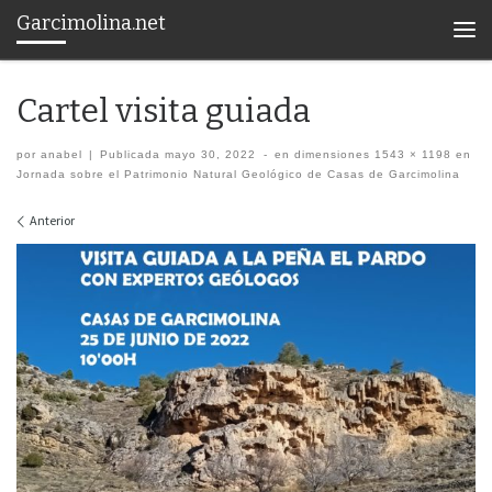
Garcimolina.net
Saltar al contenido
Men
Cartel visita guiada
por
anabel
|
Publicada
mayo 30, 2022
-
en dimensiones
1543 × 1198
en
Jornada sobre el Patrimonio Natural Geológico de Casas de Garcimolina
Navegación de imágenes
Anterior