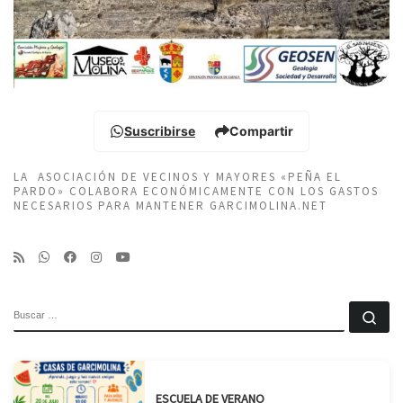
Suscribirse
Compartir
LA ASOCIACIÓN DE VECINOS Y MAYORES «PEÑA EL
PARDO» COLABORA ECONÓMICAMENTE CON LOS GASTOS
NECESARIOS PARA MANTENER GARCIMOLINA.NET
BUSCAR
Bu
ESCUELA DE VERANO