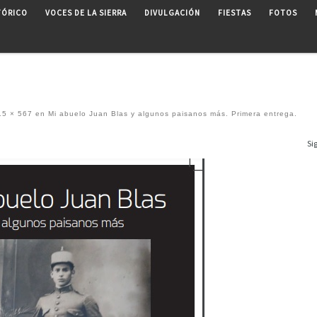
TÓRICO
VOCES DE LA SIERRA
DIVULGACIÓN
FIESTAS
FOTOS
5 × 567
en
Mi abuelo Juan Blas y algunos paisanos más. Primera entrega.
Si