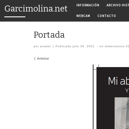
INFORMACIÓN
ARCHIVO HIS
Garcimolina.net
Saltar al contenido
WEBCAM
CONTACTO
Portada
por
anabel
|
Publicada
julio 30, 2021
-
en dimensiones
41
Navegación de imágenes
Anterior