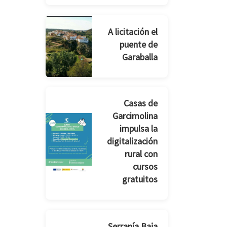
A licitación el
puente de
Garaballa
Casas de
Garcimolina
impulsa la
digitalización
rural con
cursos
gratuitos
Serranía Baja