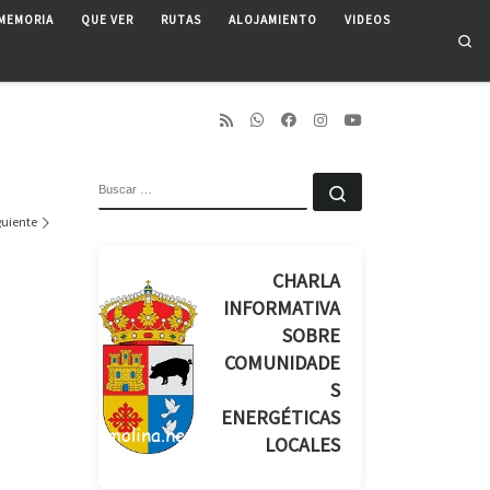
MEMORIA
QUE VER
RUTAS
ALOJAMIENTO
VIDEOS
Se
BUSCAR
Buscar …
guiente
CHARLA
INFORMATIVA
SOBRE
COMUNIDADE
S
ENERGÉTICAS
LOCALES