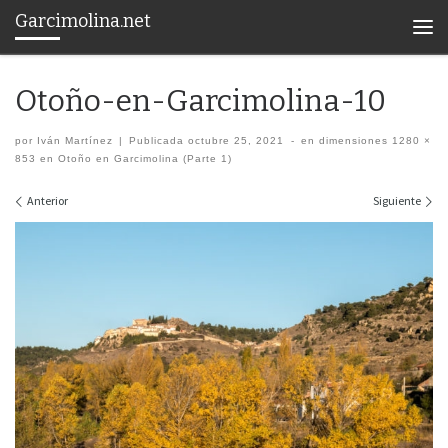
Garcimolina.net
Saltar al contenido
Men
Otoño-en-Garcimolina-10
por
Iván Martínez
|
Publicada
octubre 25, 2021
-
en dimensiones
1280 ×
853
en
Otoño en Garcimolina (Parte 1)
Navegación de imágenes
Anterior
Siguiente