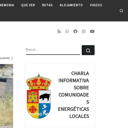
MEMORIA
QUE VER
RUTAS
ALOJAMIENTO
VIDEOS
Se
BUSCAR
Buscar …
guiente
CHARLA
INFORMATIVA
SOBRE
COMUNIDADE
S
ENERGÉTICAS
LOCALES