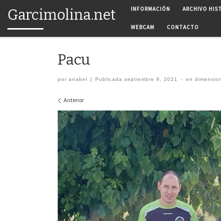
INFORMACIÓN
ARCHIVO HIS
Garcimolina.net
Saltar al contenido
WEBCAM
CONTACTO
Pacu
por
anabel
|
Publicada
septiembre 9, 2021
-
en dimensio
Navegación de imágenes
Anterior