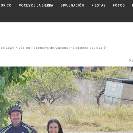
TÓRICO
VOCES DE LA SIERRA
DIVULGACIÓN
FIESTAS
FOTOS
nes
1024 × 768
en
Podenc@s de Garcimolina estrena equipación
Si