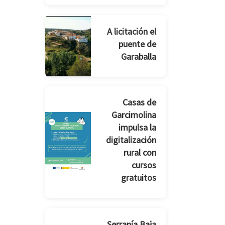
A licitación el
puente de
Garaballa
Casas de
Garcimolina
impulsa la
digitalización
rural con
cursos
gratuitos
Serranía Baja