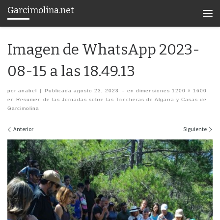
Garcimolina.net
Saltar al contenido
Men
Imagen de WhatsApp 2023-
08-15 a las 18.49.13
por
anabel
|
Publicada
agosto 23, 2023
-
en dimensiones
1200 × 1600
en
Resumen de las Jornadas sobre las Trincheras de Algarra y Casas de
Garcimolina
Navegación de imágenes
Anterior
Siguiente