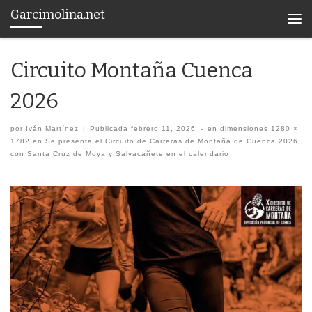
Garcimolina.net
Saltar al contenido
Men
Circuito Montaña Cuenca
2026
por
Iván Martínez
|
Publicada
febrero 11, 2026
-
en dimensiones
1280 ×
1782
en
Se presenta el Circuito de Carreras de Montaña de Cuenca 2026
con Santa Cruz de Moya y Salvacañete en el calendario
Navegación de imágenes