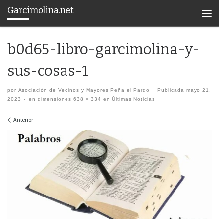
Garcimolina.net
Saltar al contenido
Men
b0d65-libro-garcimolina-y-
sus-cosas-1
por
Asociación de Vecinos y Mayores Peña el Pardo
|
Publicada
mayo 21,
2023
-
en dimensiones
638 × 334
en
Últimas Noticias
Navegación de imágenes
Anterior