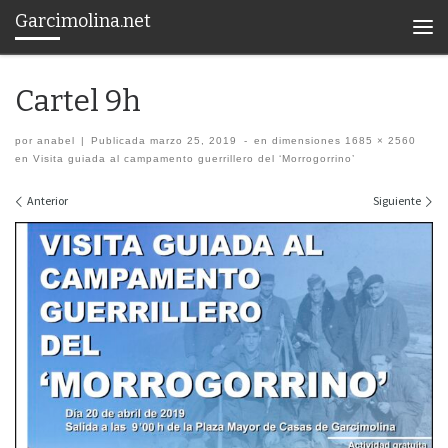
Garcimolina.net
Saltar al contenido
Men
Cartel 9h
por
anabel
|
Publicada
marzo 25, 2019
-
en dimensiones
1685 × 2560
en
Visita guiada al campamento guerrillero del ‘Morrogorrino’
Navegación de imágenes
Anterior
Siguiente