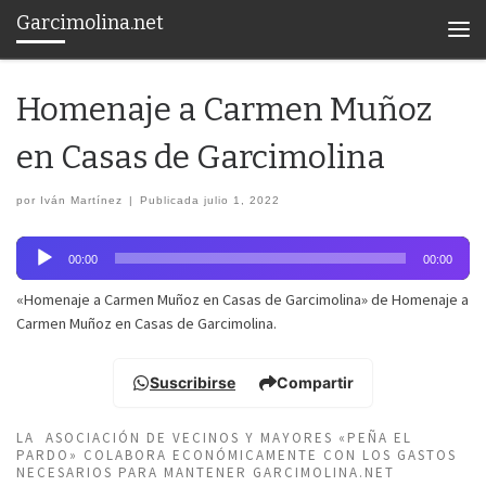
Garcimolina.net
Saltar al contenido
Men
Homenaje a Carmen Muñoz
en Casas de Garcimolina
por
Iván Martínez
|
Publicada
julio 1, 2022
Reproductor
00:00
00:00
de
audio
«Homenaje a Carmen Muñoz en Casas de Garcimolina» de Homenaje a
Carmen Muñoz en Casas de Garcimolina.
Suscribirse
Compartir
LA ASOCIACIÓN DE VECINOS Y MAYORES «PEÑA EL
PARDO» COLABORA ECONÓMICAMENTE CON LOS GASTOS
NECESARIOS PARA MANTENER GARCIMOLINA.NET