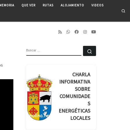
MEMORIA
QUE VER
RUTAS
ALOJAMIENTO
VIDEOS
Se
BUSCAR
Buscar …
ros
CHARLA
INFORMATIVA
SOBRE
COMUNIDADE
S
ENERGÉTICAS
LOCALES