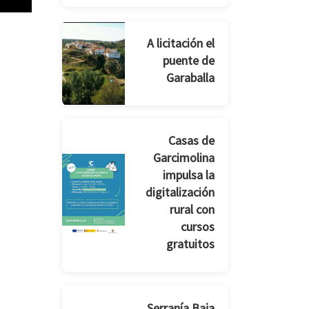
A licitación el
puente de
Garaballa
Casas de
Garcimolina
impulsa la
digitalización
rural con
cursos
gratuitos
Serranía Baja