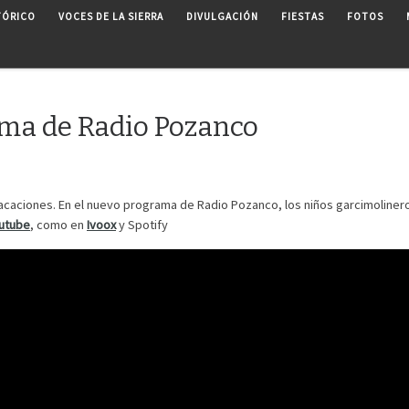
TÓRICO
VOCES DE LA SIERRA
DIVULGACIÓN
FIESTAS
FOTOS
ama de Radio Pozanco
acaciones. En el nuevo programa de Radio Pozanco, los niños garcimoline
utube
, como en
Ivoox
y Spotify