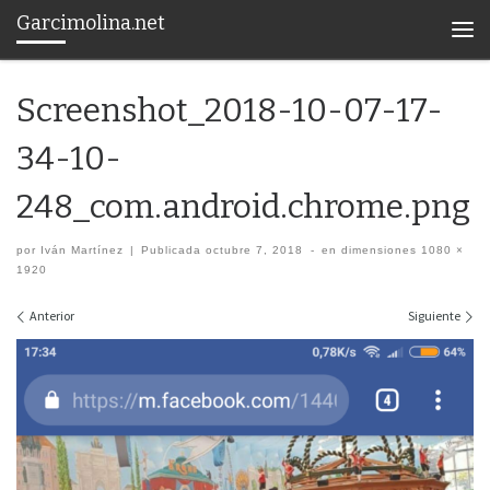
Garcimolina.net
Saltar al contenido
Men
Screenshot_2018-10-07-17-
34-10-
248_com.android.chrome.png
por
Iván Martínez
|
Publicada
octubre 7, 2018
-
en dimensiones
1080 ×
1920
Navegación de imágenes
Anterior
Siguiente