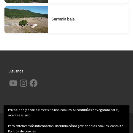
Serranía baja
Síguenos
YouTube
Instagram
Facebook
Privacidad y cookies: este sitio usa cookies. Si continúas navegando por él,
aceptas su uso.
© 2026
Garcimolina.net
– Todos los derechos reservados
Para obtener más información, incluido cómo gestionar las cookies, consulta:
Funciona con
WP
– Diseñado con el
Tema Customizr
Política de cookies