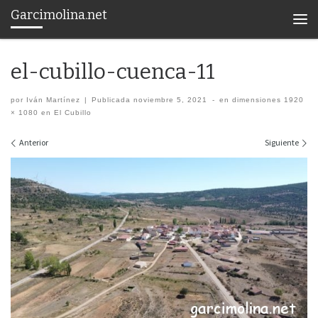
Garcimolina.net
Saltar al contenido
Men
el-cubillo-cuenca-11
por
Iván Martínez
|
Publicada
noviembre 5, 2021
-
en dimensiones
1920
× 1080
en
El Cubillo
Navegación de imágenes
Anterior
Siguiente