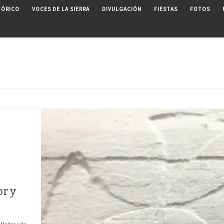
TÓRICO
VOCES DE LA SIERRA
DIVULGACIÓN
FIESTAS
FOTOS
r y
s Muñoz y de