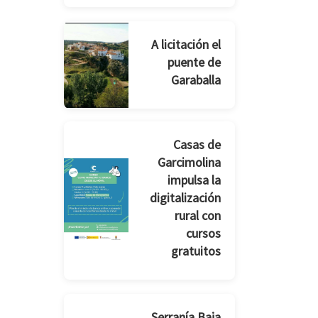
A licitación el
puente de
Garaballa
Casas de
Garcimolina
impulsa la
digitalización
rural con
cursos
gratuitos
Serranía Baja