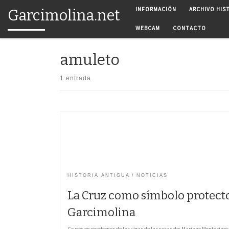
INFORMACIÓN
ARCHIVO HIS
Garcimolina.net
Saltar al contenido
WEBCAM
CONTACTO
amuleto
1 entrada
HISTORIA ANTIGUA
NOTICIAS
La Cruz como símbolo protecto
Garcimolina
Cruces en revoltones de las vigas de las casas de: Mariano Montesino