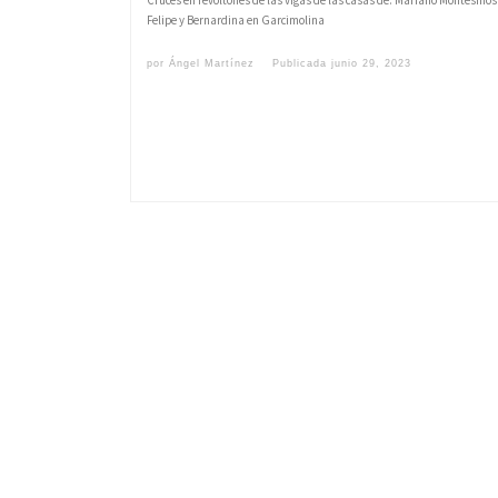
Felipe y Bernardina en Garcimolina
por
Ángel Martínez
Publicada
junio 29, 2023