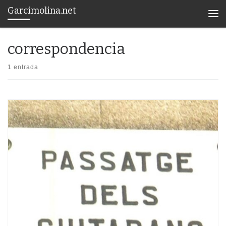
Garcimolina.net
Saltar al contenido
Men
correspondencia
1 entrada