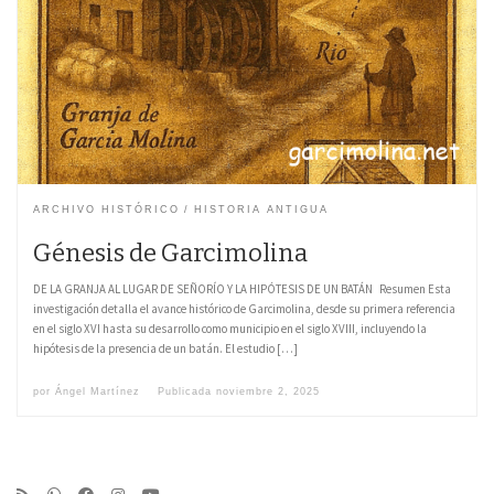
ARCHIVO HISTÓRICO
HISTORIA ANTIGUA
Génesis de Garcimolina
DE LA GRANJA AL LUGAR DE SEÑORÍO Y LA HIPÓTESIS DE UN BATÁN Resumen Esta
investigación detalla el avance histórico de Garcimolina, desde su primera referencia
en el siglo XVI hasta su desarrollo como municipio en el siglo XVIII, incluyendo la
hipótesis de la presencia de un batán. El estudio […]
por
Ángel Martínez
Publicada
noviembre 2, 2025