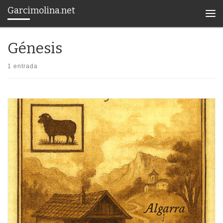
Garcimolina.net
Saltar al contenido
Men
Génesis
1 entrada