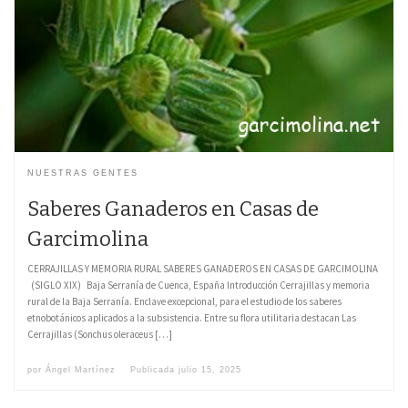
NUESTRAS GENTES
Saberes Ganaderos en Casas de
Garcimolina
CERRAJILLAS Y MEMORIA RURAL SABERES GANADEROS EN CASAS DE GARCIMOLINA
(SIGLO XIX) Baja Serranía de Cuenca, España Introducción Cerrajillas y memoria
rural de la Baja Serranía. Enclave excepcional, para el estudio de los saberes
etnobotánicos aplicados a la subsistencia. Entre su flora utilitaria destacan Las
Cerrajillas (Sonchus oleraceus […]
por
Ángel Martínez
Publicada
julio 15, 2025