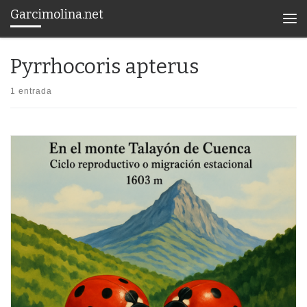
Garcimolina.net
Saltar al contenido
Men
Pyrrhocoris apterus
1 entrada