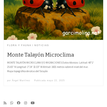
FLORA Y FAUNA
NOTICIAS
Monte Talayón Microclima
MONTE TALAYÓN MICROCLIMA Y/O MIGRACIONES Datos técnicos: Latitud: 40° 2′
25.65″ N Longitud: 1° 24′ 32.03″ W Altitud: 1601 metros sobre el nivel del mar.
Mapa topográfico de cotas del Talayón
por
Ángel Martínez
Publicada
mayo 22, 2025