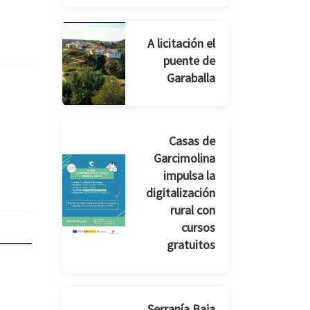
A licitación el
puente de
Garaballa
Casas de
Garcimolina
impulsa la
digitalización
rural con
cursos
gratuitos
Serranía Baja