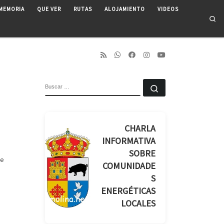
MEMORIA
QUE VER
RUTAS
ALOJAMIENTO
VIDEOS
Se
BUSCAR
Buscar …
CHARLA
INFORMATIVA
SOBRE
de
COMUNIDADE
S
ENERGÉTICAS
LOCALES