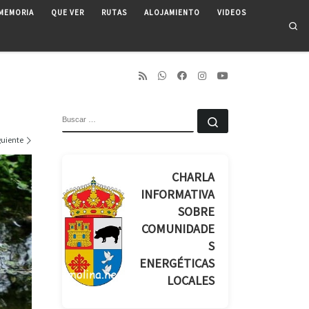
MEMORIA
QUE VER
RUTAS
ALOJAMIENTO
VIDEOS
Se
BUSCAR
Buscar …
guiente
CHARLA
INFORMATIVA
SOBRE
COMUNIDADE
S
ENERGÉTICAS
LOCALES