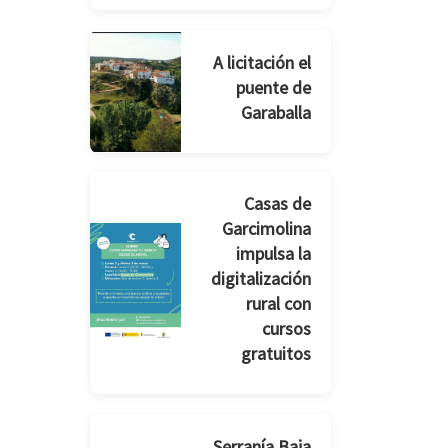
A licitación el
puente de
Garaballa
Casas de
Garcimolina
impulsa la
digitalización
rural con
cursos
gratuitos
Serranía Baja