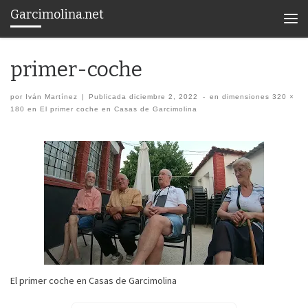
Garcimolina.net
Saltar al contenido
Men
primer-coche
por
Iván Martínez
|
Publicada
diciembre 2, 2022
-
en dimensiones
320 ×
180
en
El primer coche en Casas de Garcimolina
Navegación de imágenes
El primer coche en Casas de Garcimolina