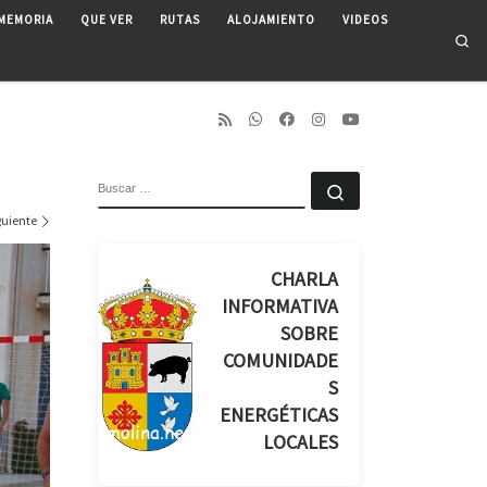
MEMORIA
QUE VER
RUTAS
ALOJAMIENTO
VIDEOS
Se
BUSCAR
Buscar …
guiente
CHARLA
INFORMATIVA
SOBRE
COMUNIDADE
S
ENERGÉTICAS
LOCALES