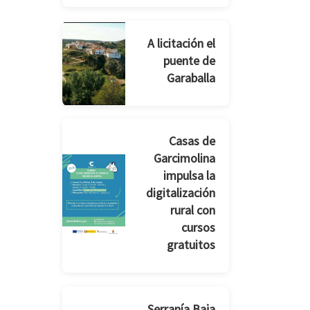
A licitación el
puente de
Garaballa
Casas de
Garcimolina
impulsa la
digitalización
rural con
cursos
gratuitos
Serranía Baja