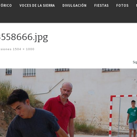
TÓRICO
VOCES DE LA SIERRA
DIVULGACIÓN
FIESTAS
FOTOS
558666.jpg
nsiones
1504 × 1000
Si