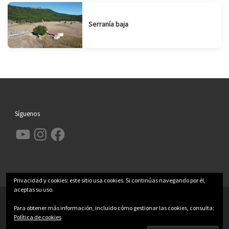
Serranía baja
Síguenos
YouTube
Instagram
Facebook
Privacidad y cookies: este sitio usa cookies. Si continúas navegando por él,
aceptas su uso.
© 2026
Garcimolina.net
– Todos los derechos reservados
Para obtener más información, incluido cómo gestionar las cookies, consulta:
Funciona con
WP
– Diseñado con el
Tema Customizr
Política de cookies