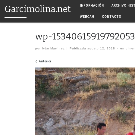
INFORMACIÓN
ARCHIVO HIS
Garcimolina.net
Saltar al contenido
WEBCAM
CONTACTO
wp-15340615919792053
por
Iván Martínez
|
Publicada
agosto 12, 2018
-
en dime
Navegación de imágenes
Anterior