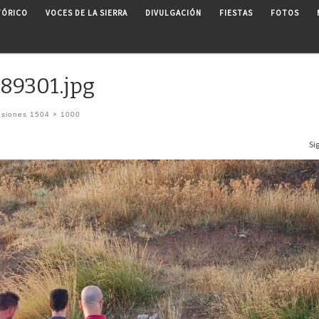
TÓRICO
VOCES DE LA SIERRA
DIVULGACIÓN
FIESTAS
FOTOS
89301.jpg
nsiones
1504 × 1000
Si