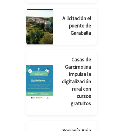
A licitación el
puente de
Garaballa
Casas de
Garcimolina
impulsa la
digitalización
rural con
cursos
gratuitos
Serranía Baja