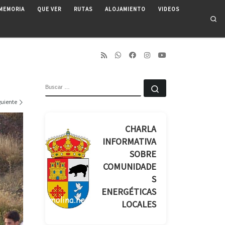
MEMORIA
QUE VER
RUTAS
ALOJAMIENTO
VIDEOS
Se
BUSCAR
Buscar …
guiente
CHARLA
INFORMATIVA
SOBRE
COMUNIDADE
S
ENERGÉTICAS
LOCALES