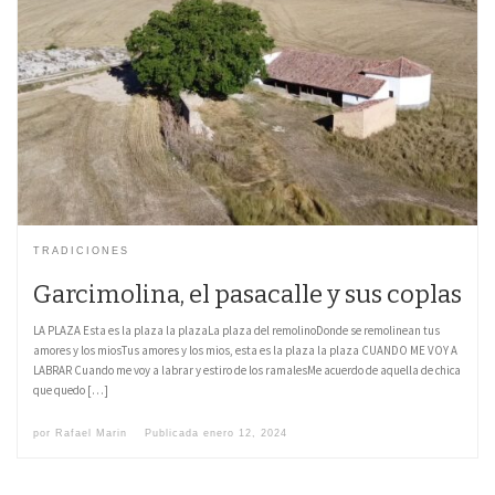
TRADICIONES
Garcimolina, el pasacalle y sus coplas
LA PLAZA Esta es la plaza la plazaLa plaza del remolinoDonde se remolinean tus
amores y los miosTus amores y los mios, esta es la plaza la plaza CUANDO ME VOY A
LABRAR Cuando me voy a labrar y estiro de los ramalesMe acuerdo de aquella de chica
que quedo […]
por
Rafael Marin
Publicada
enero 12, 2024