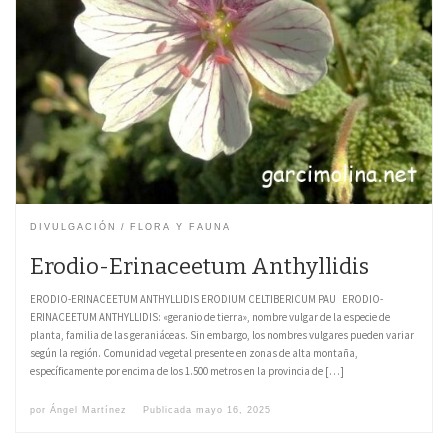
DIVULGACIÓN
FLORA Y FAUNA
Erodio-Erinaceetum Anthyllidis
ERODIO-ERINACEETUM ANTHYLLIDIS ERODIUM CELTIBERICUM PAU ERODIO-
ERINACEETUM ANTHYLLIDIS: «geranio de tierra», nombre vulgar de la especie de
planta, familia de las geraniáceas. Sin embargo, los nombres vulgares pueden variar
según la región. Comunidad vegetal presente en zonas de alta montaña,
específicamente por encima de los 1.500 metros en la provincia de […]
por
Ángel Martínez
Publicada
mayo 16, 2025