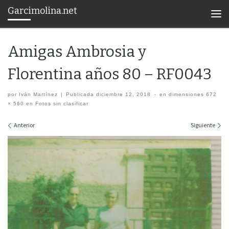
Garcimolina.net
Saltar al contenido
Men
Amigas Ambrosia y
Florentina años 80 – RF0043
por
Iván Martínez
|
Publicada
diciembre 12, 2018
-
en dimensiones
672
× 560
en
Fotos sin clasificar
Navegación de imágenes
Anterior
Siguiente