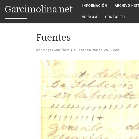
INFORMACIÓN
ARCHIVO HIS
Garcimolina.net
Saltar al contenido
WEBCAM
CONTACTO
Fuentes
por
Ángel Martínez
|
Publicada
marzo 25, 2026