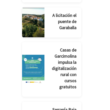
A licitación el
puente de
Garaballa
Casas de
Garcimolina
impulsa la
digitalización
rural con
cursos
gratuitos
Serranía Baja