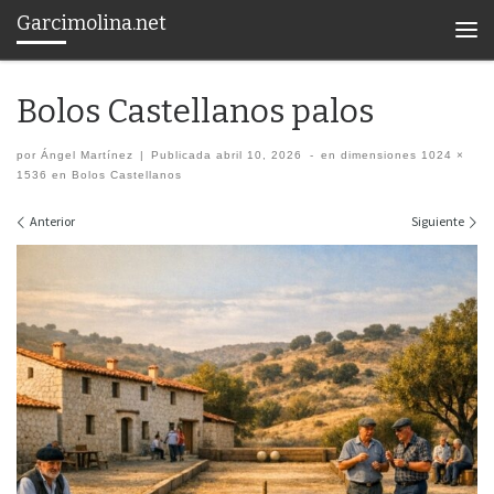
Garcimolina.net
Saltar al contenido
Men
Bolos Castellanos palos
por
Ángel Martínez
|
Publicada
abril 10, 2026
-
en dimensiones
1024 ×
1536
en
Bolos Castellanos
Navegación de imágenes
Anterior
Siguiente