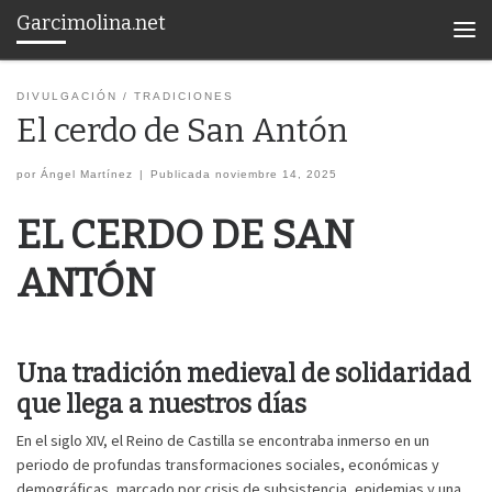
Garcimolina.net
Saltar al contenido
Men
DIVULGACIÓN
TRADICIONES
El cerdo de San Antón
por
Ángel Martínez
|
Publicada
noviembre 14, 2025
EL CERDO DE SAN
ANTÓN
Una tradición medieval de solidaridad
que llega a nuestros días
En el siglo XIV, el Reino de Castilla se encontraba inmerso en un
periodo de profundas transformaciones sociales, económicas y
demográficas, marcado por crisis de subsistencia, epidemias y una