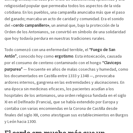
religiosidad popular que permeaba todos los aspectos de la vida
cotidiana. En los pueblos, una campanilla anunciaba más que el paso
del ganado; marcaba un acto de caridad y comunidad. Era el sonido
del «
cerdo campanillero»
, un animal que, bajo la protección de la
Orden de los Antonianos, se convirtió en símbolo de una solidaridad
que hoy todavía perdura en nuestras tradiciones rurales.
Todo comenzó con una enfermedad terrible, el
“Fuego de San
Antón”
, conocido hoy como
ergotismo
. Esta intoxicación, causada
por el consumo de centeno contaminado con el hongo
“Claviceps
purpurea”
— frecuente en años de malas cosechas y humedad, como
los documentados en Castilla entre 1333 y 1348 —, provocaba
ardores internos, gangrena en las extremidades y alucinaciones. En
una época sin medicinas eficaces, los pacientes acudían a los
hospitales de los antonianos, una orden religiosa fundada en el siglo
XI en el Delfinado (Francia), que se había extendido por Europa y
contaba con varias encomiendas en la Corona de Castilla desde
finales del siglo XIII, como atestiguan sus establecimientos en Burgos
y León hacia 1300.