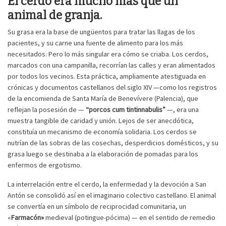
El cerdo era mucho más que un
animal de granja.
Su grasa era la base de ungüentos para tratar las llagas de los
pacientes, y su carne una fuente de alimento para los más
necesitados. Pero lo más singular era cómo se criaba. Los cerdos,
marcados con una campanilla, recorrían las calles y eran alimentados
por todos los vecinos. Esta práctica, ampliamente atestiguada en
crónicas y documentos castellanos del siglo XIV —como los registros
de la encomienda de Santa María de Benevívere (Palencia), que
reflejan la posesión de —
“porcos cum tintinnabulis”
—, era una
muestra tangible de caridad y unión. Lejos de ser anecdótica,
constituía un mecanismo de economía solidaria. Los cerdos se
nutrían de las sobras de las cosechas, desperdicios domésticos, y su
grasa luego se destinaba a la elaboración de pomadas para los
enfermos de ergotismo.
La interrelación entre el cerdo, la enfermedad y la devoción a San
Antón se consolidó así en el imaginario colectivo castellano. El animal
se convertía en un símbolo de reciprocidad comunitaria, un
«
Farmacón»
medieval (potingue-pócima) — en el sentido de remedio