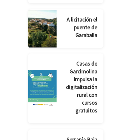
A licitación el
puente de
Garaballa
Casas de
Garcimolina
impulsa la
digitalización
rural con
cursos
gratuitos
Serranía Baja