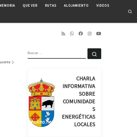
MEMORIA
QUE VER
RUTAS
ALOJAMIENTO
VIDEOS
Se
BUSCAR
Buscar …
guiente
CHARLA
INFORMATIVA
SOBRE
COMUNIDADE
S
ENERGÉTICAS
LOCALES