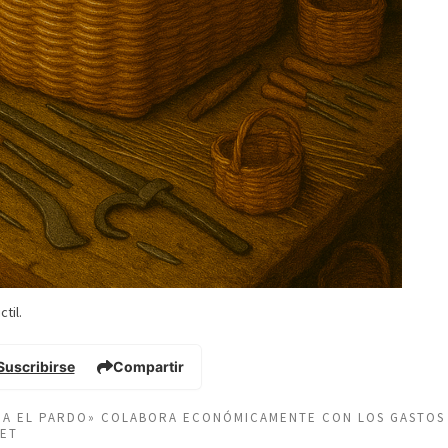
til.
Suscribirse
Compartir
EÑA EL PARDO» COLABORA ECONÓMICAMENTE CON LOS GASTOS
NET