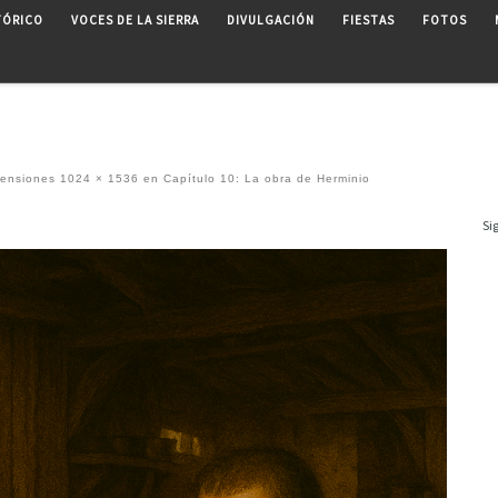
TÓRICO
VOCES DE LA SIERRA
DIVULGACIÓN
FIESTAS
FOTOS
mensiones
1024 × 1536
en
Capítulo 10: La obra de Herminio
Si