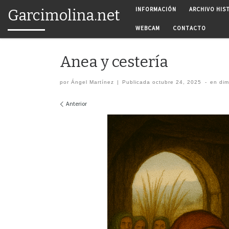
INFORMACIÓN
ARCHIVO HIS
Garcimolina.net
Saltar al contenido
WEBCAM
CONTACTO
Anea y cestería
por
Ángel Martínez
|
Publicada
octubre 24, 2025
-
en di
Navegación de imágenes
Anterior