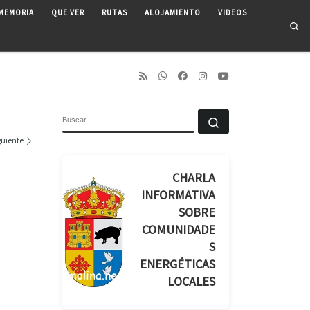
MEMORIA
QUE VER
RUTAS
ALOJAMIENTO
VIDEOS
Se
BUSCAR
Buscar …
guiente
CHARLA
INFORMATIVA
SOBRE
COMUNIDADE
S
ENERGÉTICAS
LOCALES