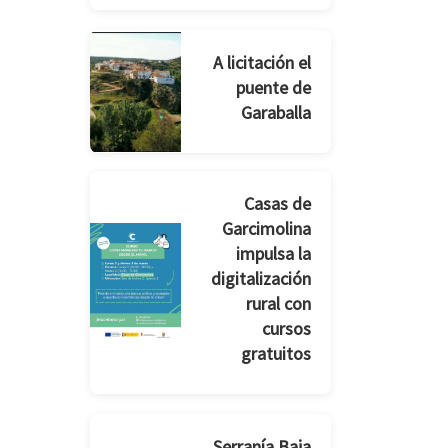
A licitación el
puente de
Garaballa
Casas de
Garcimolina
impulsa la
digitalización
rural con
cursos
gratuitos
Serranía Baja