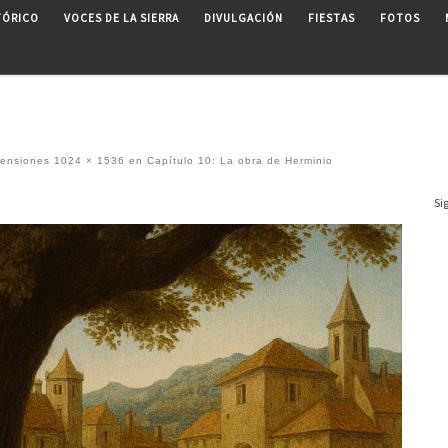
TÓRICO
VOCES DE LA SIERRA
DIVULGACIÓN
FIESTAS
FOTOS
mensiones
1024 × 1536
en
Capítulo 10: La obra de Herminio
Si