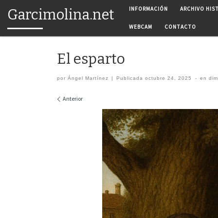
INFORMACIÓN
ARCHIVO HIS
Garcimolina.net
Saltar al contenido
WEBCAM
CONTACTO
El esparto
por
Ángel Martínez
|
Publicada
octubre 24, 2025
-
en di
Navegación de imágenes
Anterior