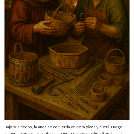
Bajo sus dedos, la anea se convertía en cinta plana y dúctil. Luego
innovó, mientras trenzaba una panera de anea, pidió a Román una