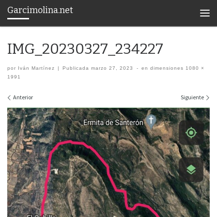
Garcimolina.net
Saltar al contenido
Men
IMG_20230327_234227
por
Iván Martínez
|
Publicada
marzo 27, 2023
-
en dimensiones
1080 ×
1991
Navegación de imágenes
Anterior
Siguiente