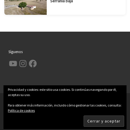
Serranía baja
Síguenos
YouTube
Instagram
Facebook
Privacidad y cookies: este sitio usa cookies. Si continúas navegando por él,
aceptas su uso.
© 2026
Garcimolina.net
– Todos los derechos reservados
Para obtener más información, incluido cómo gestionar las cookies, consulta:
Funciona con
WP
– Diseñado con el
Tema Customizr
Política de cookies