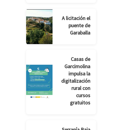
A licitación el
puente de
Garaballa
Casas de
Garcimolina
impulsa la
digitalización
rural con
cursos
gratuitos
Serranía Baja