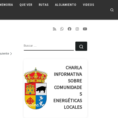
MEMORIA
QUE VER
RUTAS
ALOJAMIENTO
VIDEOS
Se
BUSCAR
Buscar …
guiente
CHARLA
INFORMATIVA
SOBRE
COMUNIDADE
S
ENERGÉTICAS
LOCALES