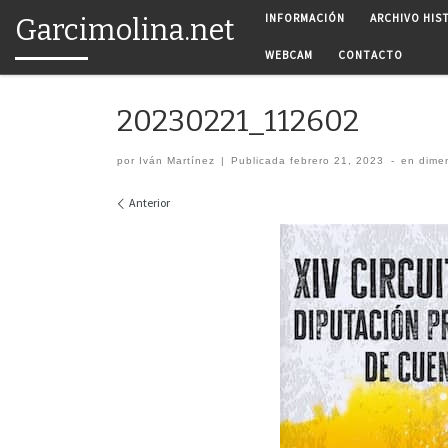
INFORMACIÓN
ARCHIVO HIS
Garcimolina.net
Saltar al contenido
WEBCAM
CONTACTO
20230221_112602
por
Iván Martínez
|
Publicada
febrero 21, 2023
-
en dime
Navegación de imágenes
Anterior