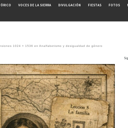
TÓRICO
VOCES DE LA SIERRA
DIVULGACIÓN
FIESTAS
FOTOS
nsiones
1024 × 1536
en
Analfabetismo y desigualdad de género
Si