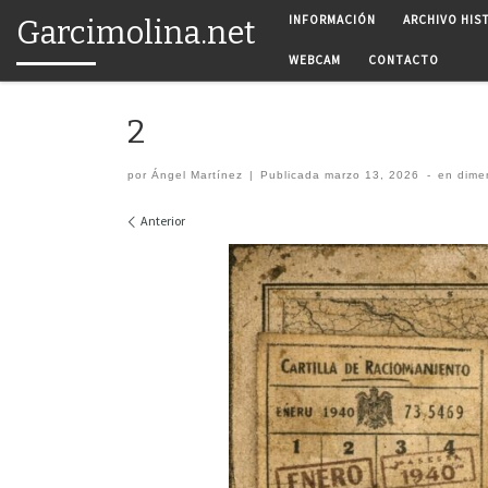
INFORMACIÓN
ARCHIVO HIS
Garcimolina.net
Saltar al contenido
WEBCAM
CONTACTO
2
por
Ángel Martínez
|
Publicada
marzo 13, 2026
-
en dime
Navegación de imágenes
Anterior