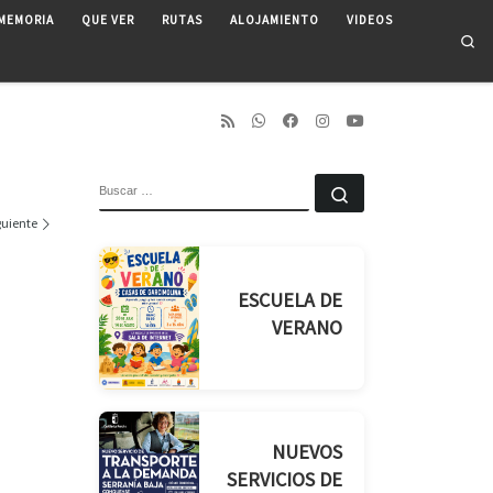
MEMORIA
QUE VER
RUTAS
ALOJAMIENTO
VIDEOS
Se
BUSCAR
Buscar …
guiente
ESCUELA DE
VERANO
NUEVOS
SERVICIOS DE