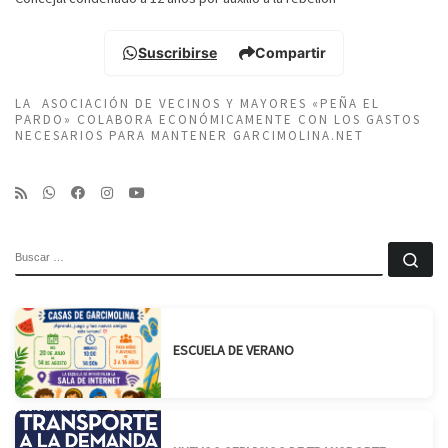
Suscribirse
Compartir
LA ASOCIACIÓN DE VECINOS Y MAYORES «PEÑA EL
PARDO» COLABORA ECONÓMICAMENTE CON LOS GASTOS
NECESARIOS PARA MANTENER GARCIMOLINA.NET
BUSCAR
Bu
ESCUELA DE VERANO